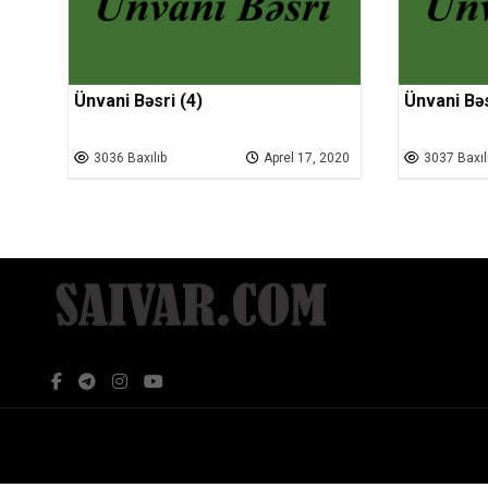
Ünvani Bəsri (4)
Ünvani Bəs
3036 Baxılıb
Aprel 17, 2020
3037 Baxıl