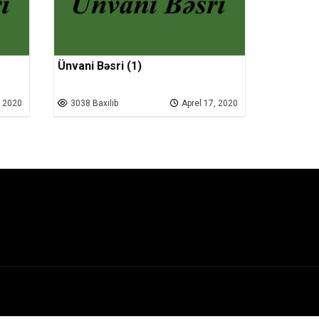
Ünvani Bəsri (1)
, 2020
3038 Baxılıb
Aprel 17, 2020