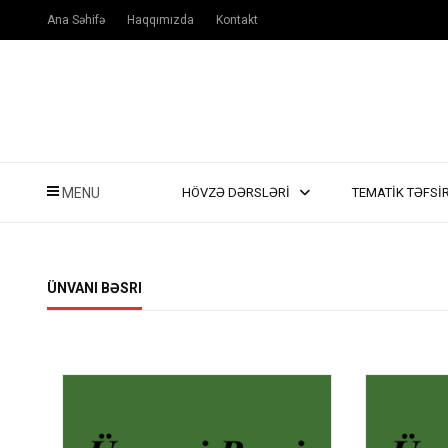
Ana Səhifə
Haqqımızda
Kontakt
MENU
HÖVZƏ DƏRSLƏRİ
TEMATİK TƏFSİ
ÜNVANI BƏSRI