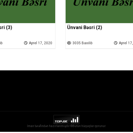
ri (3)
Ünvani Bəsri (2)
ıb
Aprel 17, 2020
3035 Baxılıb
Aprel 17
İman tərəfindən hazırlanmışdır ©Bütün hüquqlar qorunur.