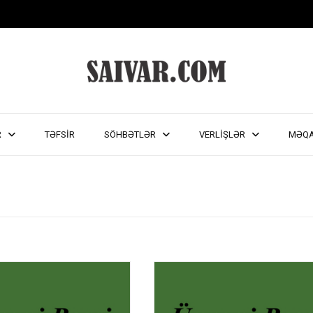
R
TƏFSİR
SÖHBƏTLƏR
VERLİŞLƏR
MƏQ