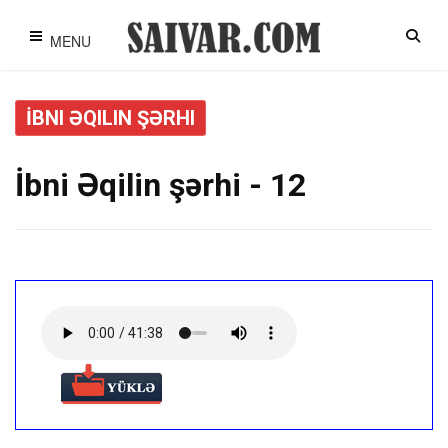
MENU
İBNI ƏQILIN ŞƏRHI
İbni Əqilin şərhi - 12