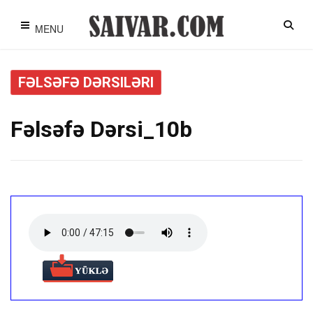
MENU
FƏLSƏFƏ DƏRSILƏRI
Fəlsəfə Dərsi_10b