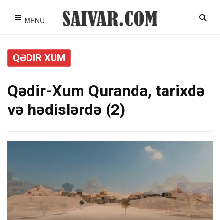
MENU
QƏDIR XUM
Qədir-Xum Quranda, tarixdə
və hədislərdə (2)