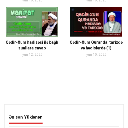
İyun 16, 2025
İyun 16, 2025
Qədir-Xum hadisəsi ilə bağlı
Qədir-Xum Quranda, tarixdə
suallara cavab
və hədislərdə (1)
İyun 12, 2025
İyun 10, 2025
Ən son Yüklənən