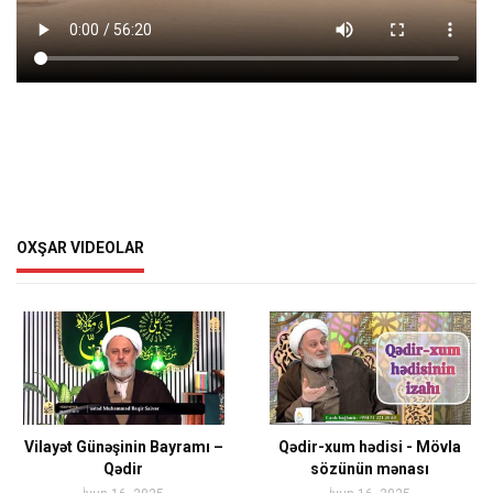
OXŞAR VIDEOLAR
Vilayət Günəşinin Bayramı –
Qədir-xum hədisi - Mövla
Qədir
sözünün mənası