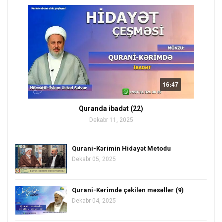
16:47
Quranda ibadət (22)
Dekabr 11, 2025
Qurani-Kərimin Hidayət Metodu
Dekabr 05, 2025
Qurani-Kərimdə çəkilən məsəllər (9)
Dekabr 04, 2025